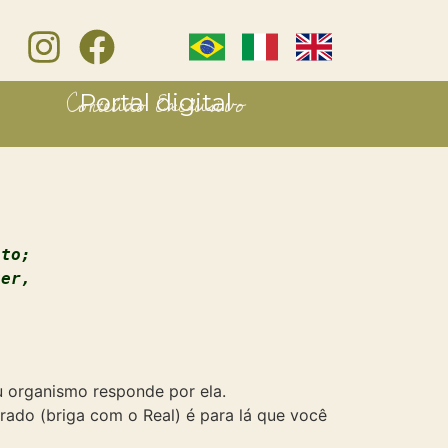
Conteúdo Exclusivo
Portal digital
sto;
uer,
u organismo responde por ela.
rado (briga com o Real) é para lá que você