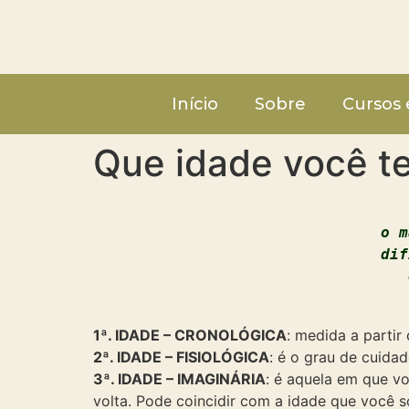
Início
Sobre
Cursos 
Que idade você t
o m
dif
1ª. IDADE – CRONOLÓGICA
: medida a partir
2ª. IDADE – FISIOLÓGICA
: é o grau de cuida
3ª. IDADE – IMAGINÁRIA
: é aquela em que v
volta. Pode coincidir com a idade que você s