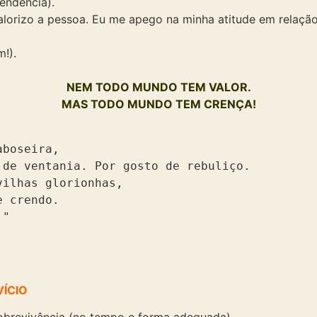
endência).
izo a pessoa. Eu me apego na minha atitude em relação a e
!).
NEM TODO MUNDO TEM VALOR.
MAS TODO MUNDO TEM CRENÇA!
boseira,

de ventania. Por gosto de rebuliço.

ilhas glorionhas,

 crendo.

" 

VÍCIO