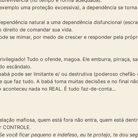
sobrevivência (no tempo e forma adequada).
xemplo uma proteção excessiva), a dependência se torna e
dependência natural a uma dependência disfuncional (escr
 o direito de comandar sua vida.
de se mimar, por medo de crescer e responder pela própri
privilegiado! Tudo o ofende, magoa. Ele emburra, pirraça, s
do escândalo.
 babá pode ser limitante e/ ou destrutiva (poderoso chefã
que faz tudo. A babá toma muitas decisões e no final não 
o aconteceu nada no REAL. É tudo faz-de-conta…
elação mafiosa, quem está fora não entra, quem está dentr
por CONTROLE.
Se você ficar pequeno e indefeso, eu te protejo, te dou s