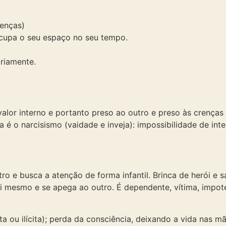
renças)
cupa o seu espaço no seu tempo.
riamente.
r interno e portanto preso ao outro e preso às crenças 
a é o narcisismo (vaidade e inveja): impossibilidade de int
o e busca a atenção de forma infantil. Brinca de herói e s
si mesmo e se apega ao outro. É dependente, vítima, impot
ita ou ilícita); perda da consciência, deixando a vida nas