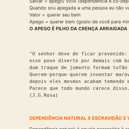
Salvar = apego/ vício (dependência e co-dep
Quando sou apegada a uma pessoa eu não valor
Valor = querer seu bem
Apego = querer bem (gosto de você para mim
O APEGO É FILHO DA CRENÇA ARRAIGADA
"
O senhor deve de ficar prevenido:

esse povo diverte por demais com ba
dum traque de jumento formam tufão 
Querem-porque-querem inventar marav
depois eles mesmos acabam temendo e
Parece que todo mundo carece disso.
(J.G.Rosa)
DEPENDÊNCIA NATURAL X ESCRAVIDÃO E 