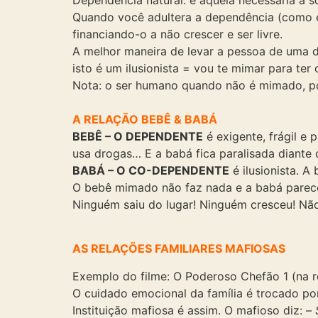
Dependência natural: é aquela necessária à 
Quando você adultera a dependência (como e
financiando-o a não crescer e ser livre.
A melhor maneira de levar a pessoa de uma 
isto é um ilusionista = vou te mimar para ter
Nota: o ser humano quando não é mimado, po
A RELAÇÃO BEBÊ & BABÁ
BEBÊ – O DEPENDENTE
é exigente, frágil e 
usa drogas… E a babá fica paralisada diante 
BABÁ – O CO-DEPENDENTE
é ilusionista. A
O bebê mimado não faz nada e a babá parece 
Ninguém saiu do lugar! Ninguém cresceu! Nã
AS RELAÇÕES FAMILIARES MAFIOSAS
Exemplo do filme: O Poderoso Chefão 1 (na r
O cuidado emocional da família é trocado 
Instituição mafiosa é assim. O mafioso diz: –