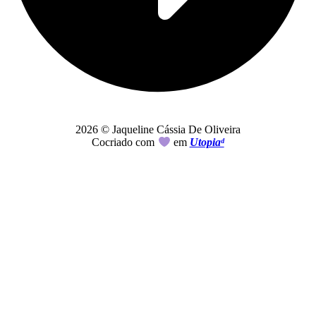
2026 © Jaqueline Cássia De Oliveira
Cocriado com
em
Utopiaᵈ
riş
golbet
winxbet güncel giriş
winxbet giriş
winxbet
ultrabet güncel gi