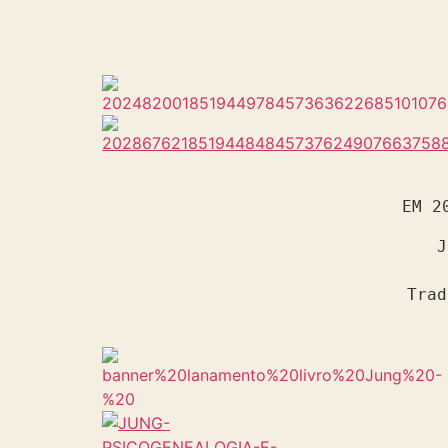
EM 2
J
Trad