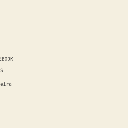
EBOOK
S

eira
