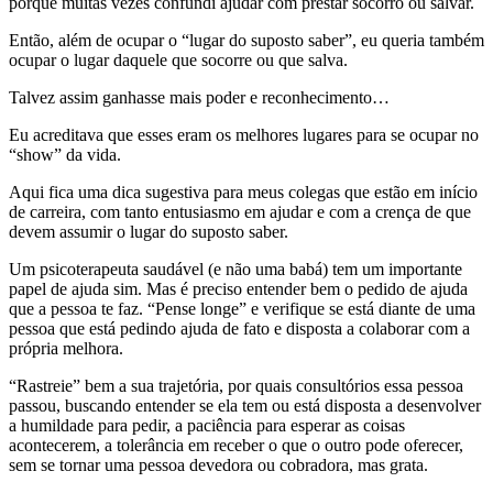
porque muitas vezes confundi ajudar com prestar socorro ou salvar.
Então, além de ocupar o “lugar do suposto saber”, eu queria também
ocupar o lugar daquele que socorre ou que salva.
Talvez assim ganhasse mais poder e reconhecimento…
Eu acreditava que esses eram os melhores lugares para se ocupar no
“show” da vida.
Aqui fica uma dica sugestiva para meus colegas que estão em início
de carreira, com tanto entusiasmo em ajudar e com a crença de que
devem assumir o lugar do suposto saber.
Um psicoterapeuta saudável (e não uma babá) tem um importante
papel de ajuda sim. Mas é preciso entender bem o pedido de ajuda
que a pessoa te faz. “Pense longe” e verifique se está diante de uma
pessoa que está pedindo ajuda de fato e disposta a colaborar com a
própria melhora.
“Rastreie” bem a sua trajetória, por quais consultórios essa pessoa
passou, buscando entender se ela tem ou está disposta a desenvolver
a humildade para pedir, a paciência para esperar as coisas
acontecerem, a tolerância em receber o que o outro pode oferecer,
sem se tornar uma pessoa devedora ou cobradora, mas grata.