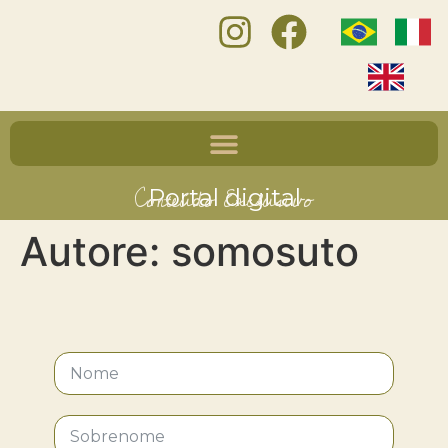
Conteúdo Exclusivo
Portal digital
Autore:
somosuto