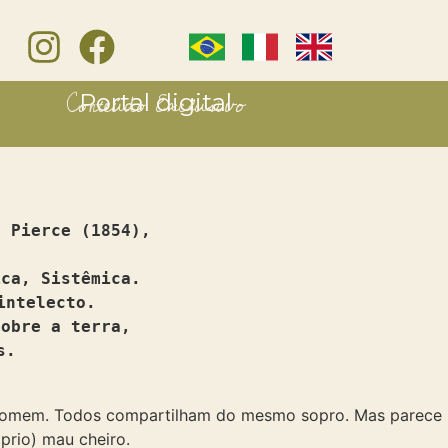
Conteúdo Exclusivo
Portal digital
. Pierce (1854),
ica, Sistêmica.
intelecto.
sobre a terra,
s.
 o homem. Todos compartilham do mesmo sopro. Mas parece
prio) mau cheiro.