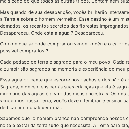
mais cedo do que todas as outras tribos. Contaminem suas
Mas quando de sua desaparição, vocês brilharão intensamen
a Terra e sobre o homem vermelho. Esse destino é um mis
domados, os recantos secretos das florestas impregnados 
Desapareceu. Onde está a água ? Desapareceu.
Como é que se pode comprar ou vender o céu e o calor da 
possível comprá-los ?
Cada pedaço de terra é sagrado para o meu povo. Cada ram
a zumbir são sagrados na memória e experiência do meu 
Essa água brilhante que escorre nos riachos e rios não é
Sagrada, e devem ensinar às suas crianças que ela é sagr
murmúrio das águas é a voz dos meus ancestrais. Os rios 
vendermos nossa Terra, vocês devem lembrar e ensinar par
dedicariam a qualquer irmão…
Sabemos que o homem branco não compreende nossos cost
noite e extrai da terra tudo que necessita. A Terra para e