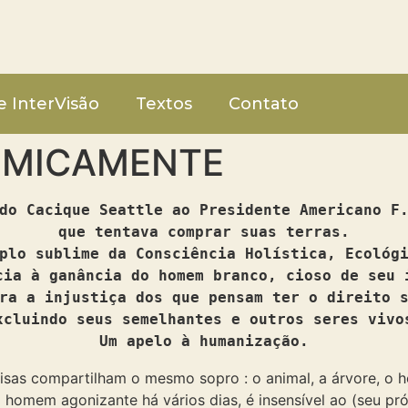
e InterVisão
Textos
Contato
ÊMICAMENTE
do Cacique Seattle ao Presidente Americano F
que tentava comprar suas terras.
plo sublime da Consciência Holística, Ecológ
cia à ganância do homem branco, cioso de seu 
ra a injustiça dos que pensam ter o direito 
xcluindo seus semelhantes e outros seres vivo
Um apelo à humanização.
coisas compartilham o mesmo sopro : o animal, a árvore,
omem agonizante há vários dias, é insensível ao (seu pró