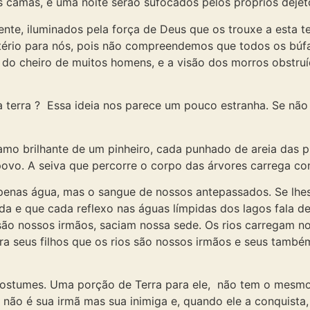
 camas, e uma noite serão sufocados pelos próprios dejet
te, iluminados pela força de Deus que os trouxe a esta te
tério para nós, pois não compreendemos que todos os búfa
do cheiro de muitos homens, e a visão dos morros obstruí
terra ? Essa ideia nos parece um pouco estranha. Se não 
o brilhante de um pinheiro, cada punhado de areia das pra
povo. A seiva que percorre o corpo das árvores carrega 
 apenas água, mas o sangue de nossos antepassados. Se lhe
ada e que cada reflexo nas águas límpidas dos lagos fala
são nossos irmãos, saciam nossa sede. Os rios carregam no
a seus filhos que os rios são nossos irmãos e seus també
umes. Uma porção de Terra para ele, não tem o mesmo si
le, não é sua irmã mas sua inimiga e, quando ele a conquist